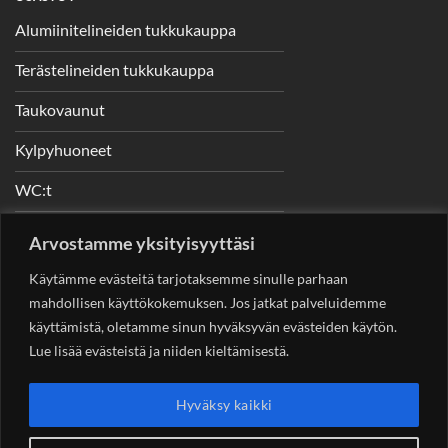
Alumiinitelineiden tukkukauppa
Terästelineiden tukkukauppa
Taukovaunut
Kylpyhuoneet
WC:t
Telineet
Arvostamme yksityisyyttäsi
Nostimet
Käytämme evästeitä tarjotaksemme sinulle parhaan
mahdollisen käyttökokemuksen. Jos jatkat palveluidemme
käyttämistä, oletamme sinun hyväksyvän evästeiden käytön.
Lue lisää evästeistä ja niiden kieltämisestä.
YHTEYSTIEDOT
Helsingin Rakennuskonevuokraus Oy
Sotungintie 449,
Hyväksy kaikki
00890 Helsinki 0400 99 53 63
asiakaspalvelu@rakennuskonevuokraus.fi