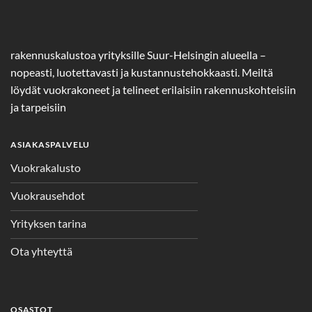
rakennuskalustoa yrityksille Suur-Helsingin alueella –
nopeasti, luotettavasti ja kustannustehokkaasti. Meiltä
löydät vuokrakoneet ja telineet erilaisiin rakennuskohteisiin
ja tarpeisiin
ASIAKASPALVELU
Vuokrakalusto
Vuokrausehdot
Yrityksen tarina
Ota yhteyttä
OSASTOT