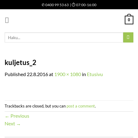
Skip
✆
0400 99 53 63
| ⏱ 07:00-16:00
to
content
0
Etsi:
kuljetus_2
Published
22.8.2016
at
1900 × 1080
in
Etusivu
Trackbacks are closed, but you can
post a comment
.
←
Previous
Next
→