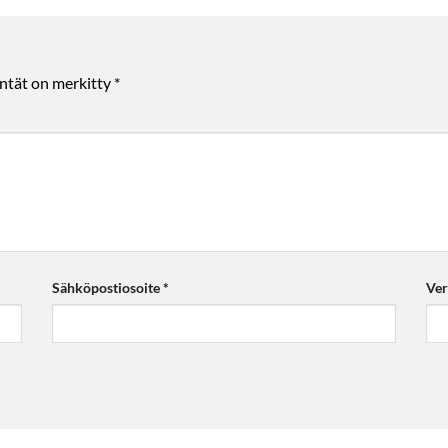
entät on merkitty
*
Sähköpostiosoite
*
Ver