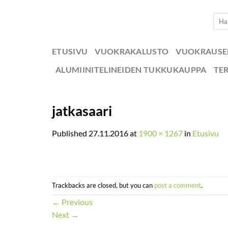
Skip
Etsi:
to
content
ETUSIVU
VUOKRAKALUSTO
VUOKRAUS
ALUMIINITELINEIDEN TUKKUKAUPPA
TE
jatkasaari
Published
27.11.2016
at
1900 × 1267
in
Etusivu
Trackbacks are closed, but you can
post a comment
.
←
Previous
Next
→