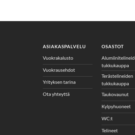
ASIAKASPALVELU
OSASTOT
Vuokrakalusto
Alumiinitelinei
tukkukauppa
Vuokrausehdot
Terästelineiden
Yrityksen tarina
tukkukauppa
Ota yhteyttä
Taukovaunut
Kylpyhuoneet
WC:t
Telineet