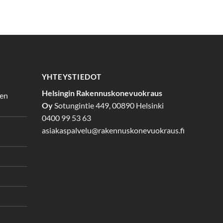
YHTEYSTIEDOT
Helsingin Rakennuskonevuokraus
den
Oy
Sotungintie 449, 00890 Helsinki
0400 99 53 63
asiakaspalvelu@rakennuskonevuokraus.fi