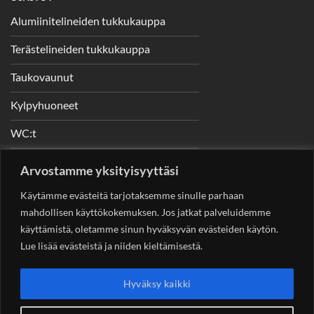
Alumiinitelineiden tukkukauppa
Terästelineiden tukkukauppa
Taukovaunut
Kylpyhuoneet
WC:t
Telineet
Arvostamme yksityisyyttäsi
Nostimet
Käytämme evästeitä tarjotaksemme sinulle parhaan
mahdollisen käyttökokemuksen. Jos jatkat palveluidemme
käyttämistä, oletamme sinun hyväksyvän evästeiden käytön.
Lue lisää evästeistä ja niiden kieltämisestä.
YHTEYSTIEDOT
Helsingin Rakennuskonevuokraus Oy
Sotungintie 449,
Hyväksy kaikki
00890 Helsinki 0400 99 53 63
asiakaspalvelu@rakennuskonevuokraus.fi