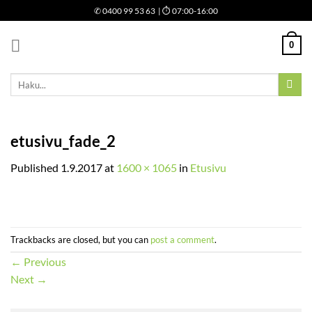
Skip
✆
0400 99 53 63
| ⏱ 07:00-16:00
to
content
0
Etsi:
etusivu_fade_2
Published
1.9.2017
at
1600 × 1065
in
Etusivu
Trackbacks are closed, but you can
post a comment
.
←
Previous
Next
→