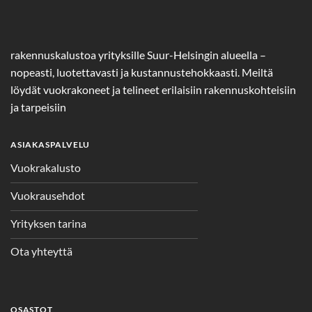
rakennuskalustoa yrityksille Suur-Helsingin alueella –
nopeasti, luotettavasti ja kustannustehokkaasti. Meiltä
löydät vuokrakoneet ja telineet erilaisiin rakennuskohteisiin
ja tarpeisiin
ASIAKASPALVELU
Vuokrakalusto
Vuokrausehdot
Yrityksen tarina
Ota yhteyttä
OSASTOT