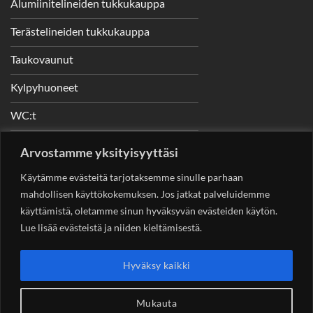
Alumiinitelineiden tukkukauppa
Terästelineiden tukkukauppa
Taukovaunut
Kylpyhuoneet
WC:t
Telineet
Arvostamme yksityisyyttäsi
Nostimet
Käytämme evästeitä tarjotaksemme sinulle parhaan
mahdollisen käyttökokemuksen. Jos jatkat palveluidemme
käyttämistä, oletamme sinun hyväksyvän evästeiden käytön.
Lue lisää evästeistä ja niiden kieltämisestä.
YHTEYSTIEDOT
Helsingin Rakennuskonevuokraus Oy
Sotungintie 449,
Hyväksy kaikki
00890 Helsinki 0400 99 53 63
asiakaspalvelu@rakennuskonevuokraus.fi
Mukauta