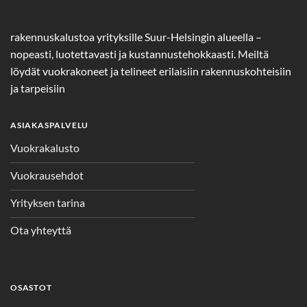
rakennuskalustoa yrityksille Suur-Helsingin alueella –
nopeasti, luotettavasti ja kustannustehokkaasti. Meiltä
löydät vuokrakoneet ja telineet erilaisiin rakennuskohteisiin
ja tarpeisiin
ASIAKASPALVELU
Vuokrakalusto
Vuokrausehdot
Yrityksen tarina
Ota yhteyttä
OSASTOT