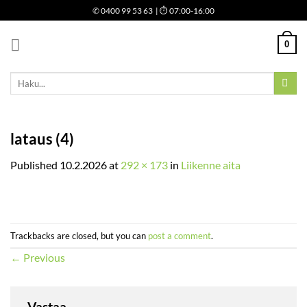
Skip
✆
0400 99 53 63
| ⏱ 07:00-16:00
to
content
0
Etsi:
lataus (4)
Published
10.2.2026
at
292 × 173
in
Liikenne aita
Trackbacks are closed, but you can
post a comment
.
←
Previous
Vastaa