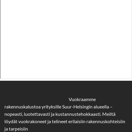
Vuokraamme
rakennuskalustoa yrityksille Suur-Helsingin alueella –
nopeasti, luotettavasti ja kustannustehokkaasti. Meiltä
löydät vuokrakoneet ja telineet erilaisiin rakennuskohteisiin
ja tarpeisiin