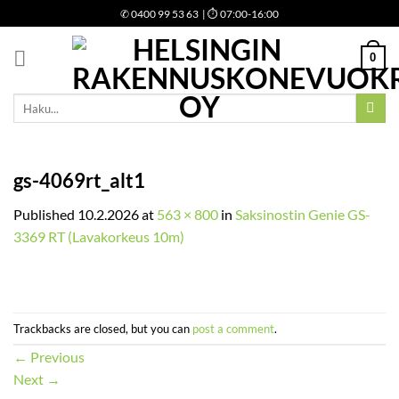
Skip
✆
0400 99 53 63
| ⏱ 07:00-16:00
to
content
0
Etsi:
gs-4069rt_alt1
Published
10.2.2026
at
563 × 800
in
Saksinostin Genie GS-
3369 RT (Lavakorkeus 10m)
Trackbacks are closed, but you can
post a comment
.
←
Previous
Next
→