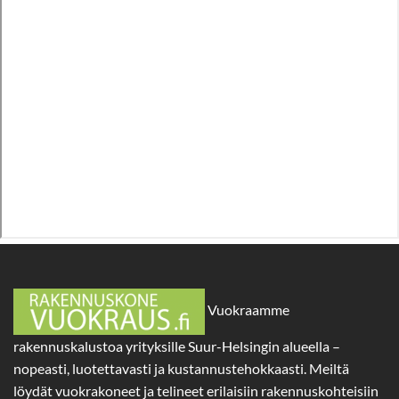
Vuokraamme
rakennuskalustoa yrityksille Suur-Helsingin alueella –
nopeasti, luotettavasti ja kustannustehokkaasti. Meiltä
löydät vuokrakoneet ja telineet erilaisiin rakennuskohteisiin