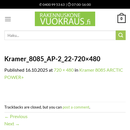
Skip
✆
0400 99 53 63
| ⏱ 07:00-16:00
to
content
0
Etsi:
Kramer_8085_AP-2_22-720×480
Published
16.10.2025
at
720 × 480
in
Kramer 8085 ARCTIC
POWER+
Trackbacks are closed, but you can
post a comment
.
←
Previous
Next
→