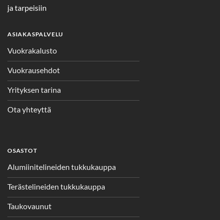
ja tarpeisiin
ASIAKASPALVELU
Vuokrakalusto
Vuokrausehdot
Yrityksen tarina
Ota yhteyttä
OSASTOT
Alumiinitelineiden tukkukauppa
Terästelineiden tukkukauppa
Taukovaunut