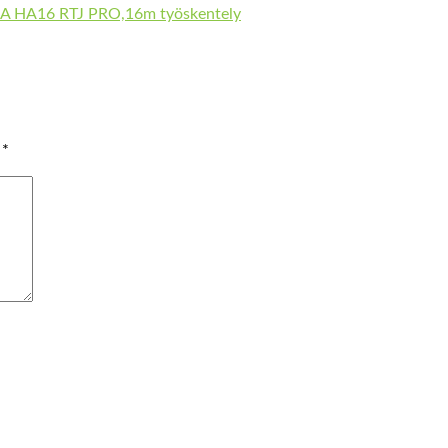
HA16 RTJ PRO,16m työskentely
y
*