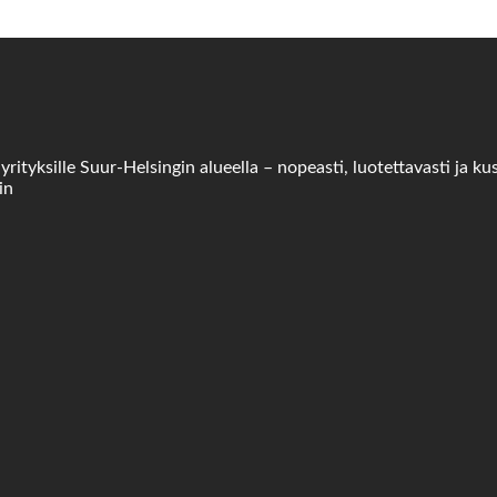
tyksille Suur-Helsingin alueella – nopeasti, luotettavasti ja ku
in