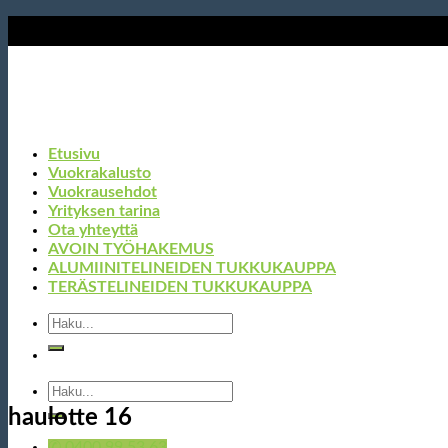
Skip
to
content
Etusivu
Vuokrakalusto
Vuokrausehdot
Yrityksen tarina
Ota yhteyttä
AVOIN TYÖHAKEMUS
ALUMIINITELINEIDEN TUKKUKAUPPA
TERÄSTELINEIDEN TUKKUKAUPPA
Etsi:
Etsi:
haulotte 16
✆ 0400 99 53 63