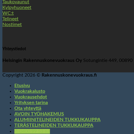
Taukovaunut
Kylpyhuoneet
WC:t
Telineet
Nostimet
Yhteystiedot
Helsingin Rakennuskonevuokraus Oy
Sotungintie 449, 00890
Copyright 2026 ©
Rakennuskonevuokraus.fi
Etusivu
Vuokrakalusto
Vuokrausehdot
Yrityksen tarina
Ota yhteyttä
AVOIN TYÖHAKEMUS
ALUMIINITELINEIDEN TUKKUKAUPPA
TERÄSTELINEIDEN TUKKUKAUPPA
✆ 0400 99 53 63