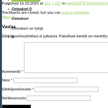
Published
16.10.2025
at
225 × 225
in
HAULOTTE KUUKULKIJA 
Ostoskori
0
Trackbacks are closed, but you can
post a comment
.
Next
→
Ostoskori
Vastaa
Ostoskori on tyhjä.
Sähköpostiosoitettasi ei julkaista.
Pakolliset kentät on merkitt
0
Kommentti
*
Nimi
*
Sähköpostiosoite
*
Verkkosivusto