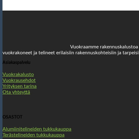
Vuokraamme rakennuskalustoa yri
vuokrakoneet ja telineet erilaisiin rakennuskohteisiin ja tarpeisi
Asiakaspalvelu
Vuokrakalusto
Vuokrausehdot
Yrityksen tarina
Ota yhteyttä
OSASTOT
Alumiinitelineiden tukkukauppa
Terästelineiden tukkukauppa