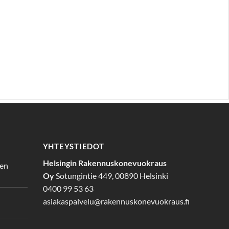
YHTEYSTIEDOT
Helsingin Rakennuskonevuokraus
den
Oy
Sotungintie 449, 00890 Helsinki
0400 99 53 63
asiakaspalvelu@rakennuskonevuokraus.fi