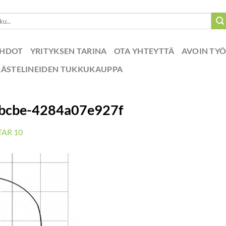
EHDOT
YRITYKSEN TARINA
OTA YHTEYTTÄ
AVOIN TY
RÄSTELINEIDEN TUKKUKAUPPA
bcbe-4284a07e927f
TAR 10