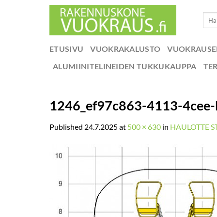
Skip
Etsi:
to
content
ETUSIVU
VUOKRAKALUSTO
VUOKRAUS
ALUMIINITELINEIDEN TUKKUKAUPPA
TE
1246_ef97c863-4113-4cee-
Published
24.7.2025
at
500 × 630
in
HAULOTTE S