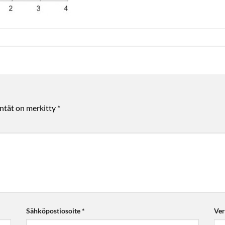
entät on merkitty
*
Sähköpostiosoite
*
Ver