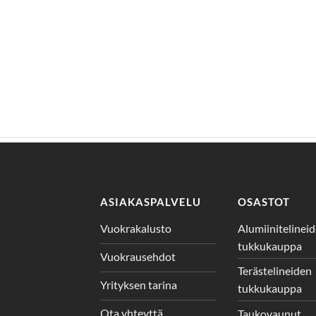
ASIAKASPALVELU
OSASTOT
Vuokrakalusto
Alumiinitelinei
tukkukauppa
Vuokrausehdot
Terästelineiden
Yrityksen tarina
tukkukauppa
Ota yhteyttä
Taukovaunut