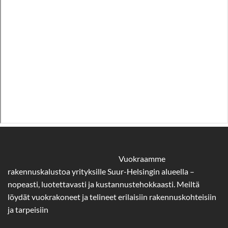
Vuokraamme
rakennuskalustoa yrityksille Suur-Helsingin alueella –
nopeasti, luotettavasti ja kustannustehokkaasti. Meiltä
löydät vuokrakoneet ja telineet erilaisiin rakennuskohteisiin
ja tarpeisiin