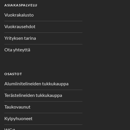
ASIAKASPALVELU
Vuokrakalusto
Vuokrausehdot
Yrityksen tarina
Ota yhteyttä
OSASTOT
Alumiinitelineiden tukkukauppa
Terästelineiden tukkukauppa
Taukovaunut
Kylpyhuoneet
WC:t