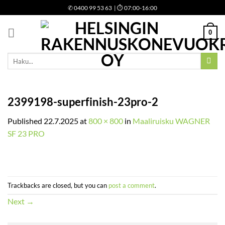
Skip
✆
0400 99 53 63
| ⏱ 07:00-16:00
to
content
0
Etsi:
2399198-superfinish-23pro-2
Published
22.7.2025
at
800 × 800
in
Maaliruisku WAGNER
SF 23 PRO
Trackbacks are closed, but you can
post a comment
.
Next
→