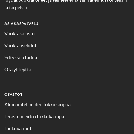
ja tarpeisiin
ASIAKASPALVELU
Vuokrakalusto
Vuokrausehdot
Yrityksen tarina
Ota yhteyttä
OSASTOT
Alumiinitelineiden tukkukauppa
Terästelineiden tukkukauppa
Taukovaunut