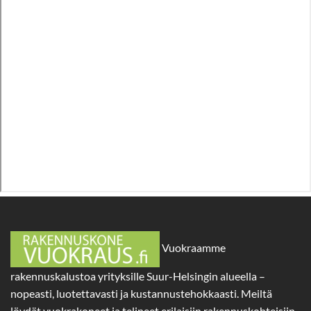
Vuokraamme
rakennuskalustoa yrityksille Suur-Helsingin alueella –
nopeasti, luotettavasti ja kustannustehokkaasti. Meiltä
löydät vuokrakoneet ja telineet erilaisiin rakennuskohteisiin