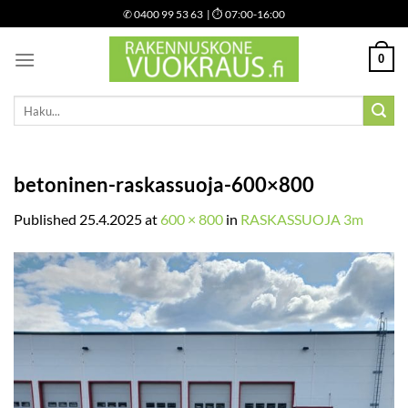
Skip
✆
0400 99 53 63
| ⏱ 07:00-16:00
to
content
0
Etsi:
betoninen-raskassuoja-600×800
Published
25.4.2025
at
600 × 800
in
RASKASSUOJA 3m