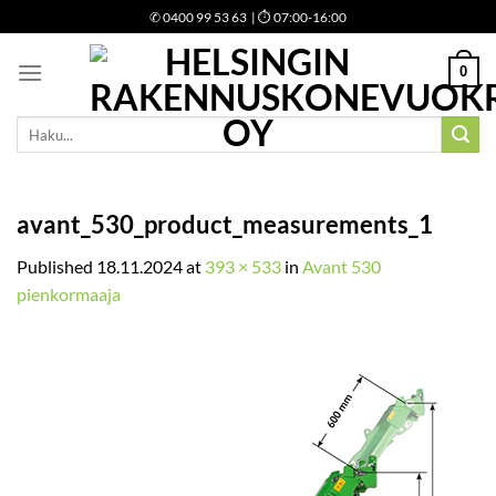
Skip
✆
0400 99 53 63
| ⏱ 07:00-16:00
to
content
0
Etsi:
avant_530_product_measurements_1
Published
18.11.2024
at
393 × 533
in
Avant 530
pienkormaaja