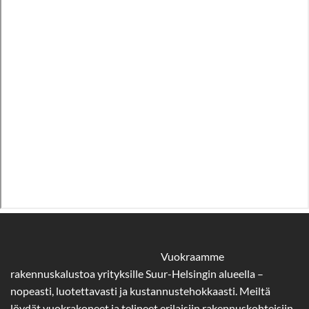
Vuokraamme
rakennuskalustoa yrityksille Suur-Helsingin alueella –
nopeasti, luotettavasti ja kustannustehokkaasti. Meiltä
löydät vuokrakoneet ja telineet erilaisiin rakennuskohteisiin