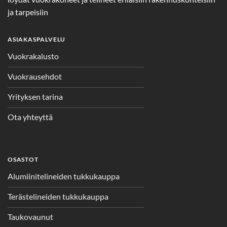
ja tarpeisiin
ASIAKASPALVELU
Vuokrakalusto
Vuokrausehdot
Yrityksen tarina
Ota yhteyttä
OSASTOT
Alumiinitelineiden tukkukauppa
Terästelineiden tukkukauppa
Taukovaunut