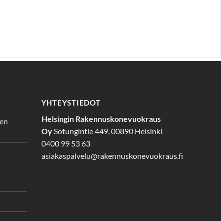
YHTEYSTIEDOT
Helsingin Rakennuskonevuokraus
den
Oy
Sotungintie 449, 00890 Helsinki
0400 99 53 63
asiakaspalvelu@rakennuskonevuokraus.fi