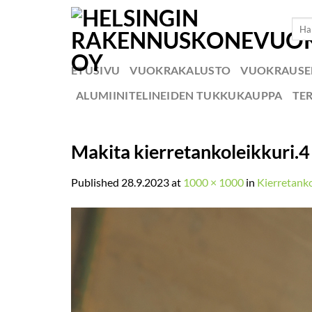
Skip
Etsi:
to
content
ETUSIVU
VUOKRAKALUSTO
VUOKRAUS
ALUMIINITELINEIDEN TUKKUKAUPPA
TE
Makita kierretankoleikkuri.4
Published
28.9.2023
at
1000 × 1000
in
Kierretanko