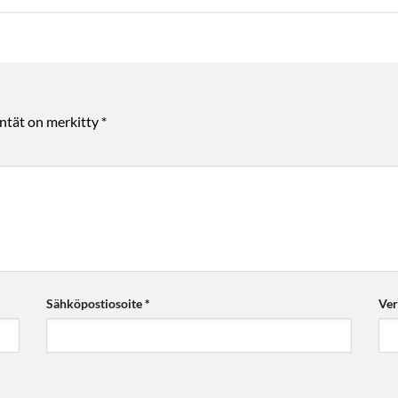
entät on merkitty
*
Sähköpostiosoite
*
Ver