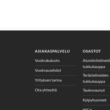
ASIAKASPALVELU
OSASTOT
Vuokrakalusto
Alumiinitelinei
tukkukauppa
Vuokrausehdot
Terästelineiden
Yrityksen tarina
tukkukauppa
Ota yhteyttä
Taukovaunut
Kylpyhuoneet
WC:t