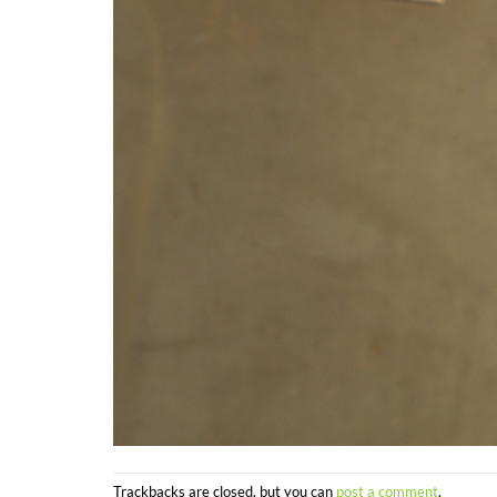
Trackbacks are closed, but you can
post a comment
.