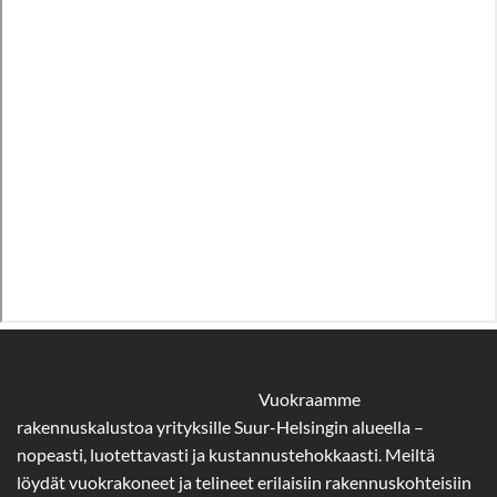
Vuokraamme
rakennuskalustoa yrityksille Suur-Helsingin alueella –
nopeasti, luotettavasti ja kustannustehokkaasti. Meiltä
löydät vuokrakoneet ja telineet erilaisiin rakennuskohteisiin