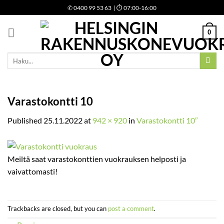
Skip
✆
0400 99 53 63
| ⏱ 07:00-16:00
to
content
0
Etsi:
Varastokontti 10
Published
25.11.2022
at
942 × 920
in
Varastokontti 10″
Meiltä saat varastokonttien vuokrauksen helposti ja
vaivattomasti!
Trackbacks are closed, but you can
post a comment
.