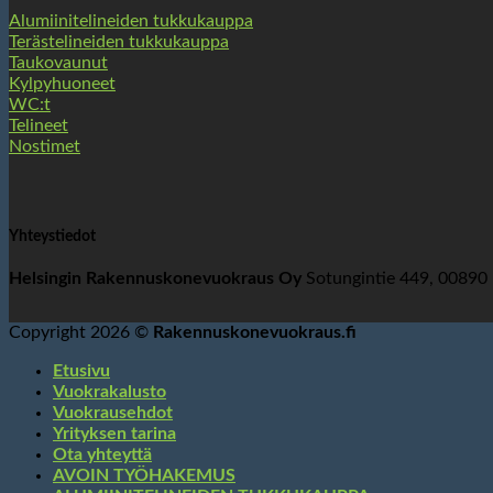
Alumiinitelineiden tukkukauppa
Terästelineiden tukkukauppa
Taukovaunut
Kylpyhuoneet
WC:t
Telineet
Nostimet
Yhteystiedot
Helsingin Rakennuskonevuokraus Oy
Sotungintie 449, 00890
Copyright 2026 ©
Rakennuskonevuokraus.fi
Etusivu
Vuokrakalusto
Vuokrausehdot
Yrityksen tarina
Ota yhteyttä
AVOIN TYÖHAKEMUS