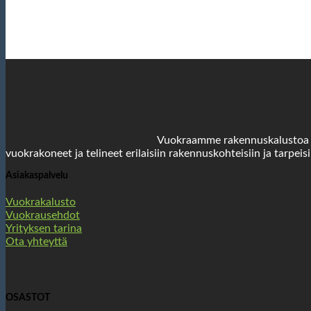
Vuokraamme rakennuskalustoa yri
vuokrakoneet ja telineet erilaisiin rakennuskohteisiin ja tarpeisi
Asiakaspalvelu
Vuokrakalusto
Vuokrausehdot
Yrityksen tarina
Ota yhteyttä
OSASTOT