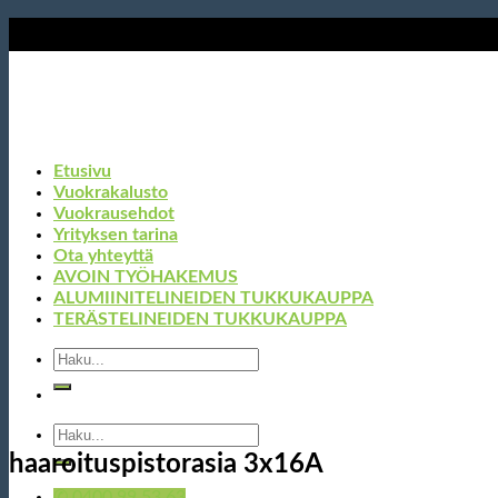
Skip
to
content
Etusivu
Vuokrakalusto
Vuokrausehdot
Yrityksen tarina
Ota yhteyttä
AVOIN TYÖHAKEMUS
ALUMIINITELINEIDEN TUKKUKAUPPA
TERÄSTELINEIDEN TUKKUKAUPPA
Etsi:
Etsi:
haaroituspistorasia 3x16A
✆ 0400 99 53 63