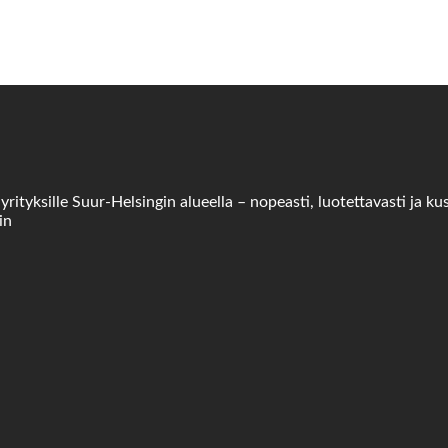
tyksille Suur-Helsingin alueella – nopeasti, luotettavasti ja ku
in