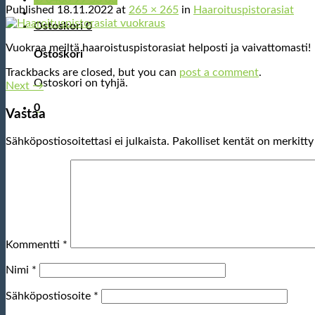
Published
18.11.2022
at
265 × 265
in
Haaroituspistorasiat
Ostoskori
0
Vuokraa meiltä haaroistuspistorasiat helposti ja vaivattomasti!
Ostoskori
Trackbacks are closed, but you can
post a comment
.
Ostoskori on tyhjä.
Next
→
0
Vastaa
Sähköpostiosoitettasi ei julkaista.
Pakolliset kentät on merkitt
Kommentti
*
Nimi
*
Sähköpostiosoite
*