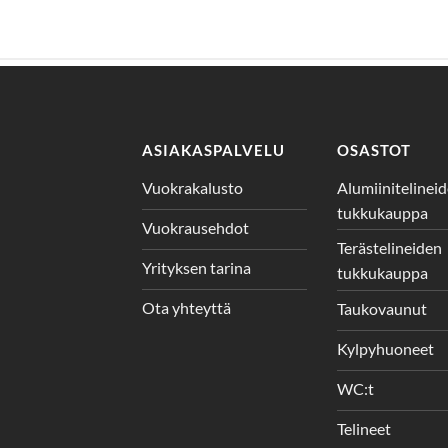
ASIAKASPALVELU
OSASTOT
Vuokrakalusto
Alumiinitelinei
tukkukauppa
Vuokrausehdot
Terästelineiden
Yrityksen tarina
tukkukauppa
Ota yhteyttä
Taukovaunut
Kylpyhuoneet
WC:t
Telineet