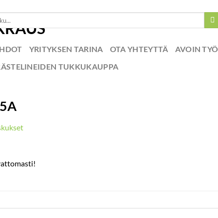
EHDOT
YRITYKSEN TARINA
OTA YHTEYTTÄ
AVOIN TY
RÄSTELINEIDEN TUKKUKAUPPA
25A
kukset
vattomasti!