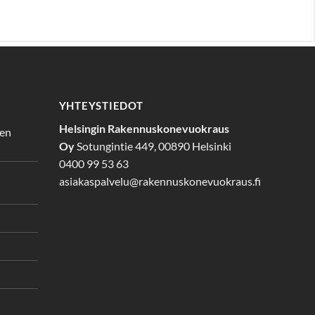
YHTEYSTIEDOT
Helsingin Rakennuskonevuokraus
den
Oy
Sotungintie 449, 00890 Helsinki
0400 99 53 63
asiakaspalvelu@rakennuskonevuokraus.fi