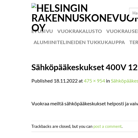
Skip
Etsi:
to
content
ETUSIVU
VUOKRAKALUSTO
VUOKRAUS
ALUMIINITELINEIDEN TUKKUKAUPPA
TE
Sähköpääkeskukset 400V 1
Published
18.11.2022
at
475 × 954
in
Sähköpääkes
Vuokraa meiltä sähköpääkeskukset helposti ja vai
Trackbacks are closed, but you can
post a comment
.