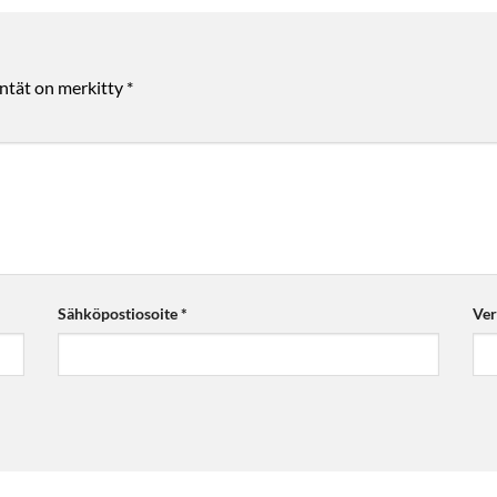
entät on merkitty
*
Sähköpostiosoite
*
Ver