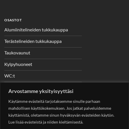
OSASTOT
Alumiinitelineiden tukkukauppa
Terästelineiden tukkukauppa
Taukovaunut
Kylpyhuoneet
WC:t
Telineet
Arvostamme yksityisyyttäsi
Nostimet
Käytämme evästeitä tarjotaksemme sinulle parhaan
mahdollisen käyttökokemuksen. Jos jatkat palveluidemme
käyttämistä, oletamme sinun hyväksyvän evästeiden käytön.
Lue lisää evästeistä ja niiden kieltämisestä.
YHTEYSTIEDOT