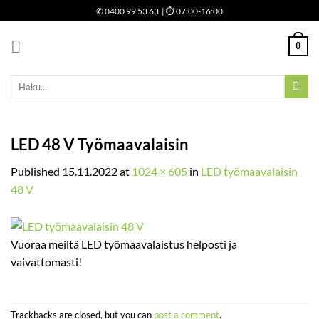
Skip
✆
0400 99 53 63
| ⏱ 07:00-16:00
to
content
0
Etsi:
LED 48 V Työmaavalaisin
Published
15.11.2022
at
1024 × 605
in
LED työmaavalaisin
48 V
Vuoraa meiltä LED työmaavalaistus helposti ja
vaivattomasti!
Trackbacks are closed, but you can
post a comment
.