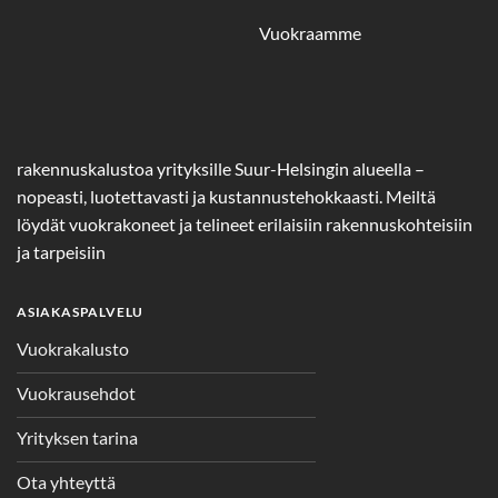
Vuokraamme
rakennuskalustoa yrityksille Suur-Helsingin alueella –
nopeasti, luotettavasti ja kustannustehokkaasti. Meiltä
löydät vuokrakoneet ja telineet erilaisiin rakennuskohteisiin
ja tarpeisiin
ASIAKASPALVELU
Vuokrakalusto
Vuokrausehdot
Yrityksen tarina
Ota yhteyttä