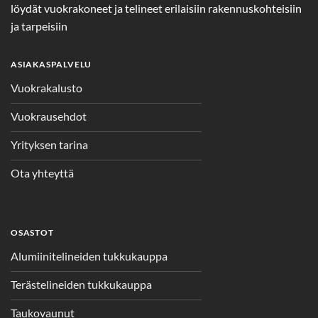
löydät vuokrakoneet ja telineet erilaisiin rakennuskohteisiin
ja tarpeisiin
ASIAKASPALVELU
Vuokrakalusto
Vuokrausehdot
Yrityksen tarina
Ota yhteyttä
OSASTOT
Alumiinitelineiden tukkukauppa
Terästelineiden tukkukauppa
Taukovaunut