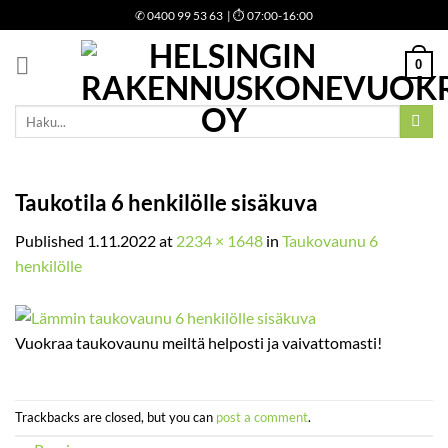
Skip
✆
0400 99 53 63
| ⏱ 07:00-16:00
to
content
0
Etsi:
Taukotila 6 henkilölle sisäkuva
Published
1.11.2022
at
2234 × 1648
in
Taukovaunu 6
henkilölle
Vuokraa taukovaunu meiltä helposti ja vaivattomasti!
Trackbacks are closed, but you can
post a comment
.