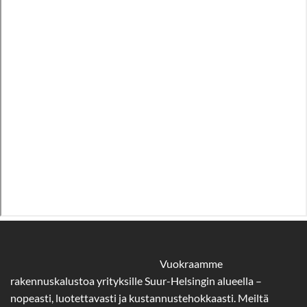
Vuokraamme
rakennuskalustoa yrityksille Suur-Helsingin alueella –
nopeasti, luotettavasti ja kustannustehokkaasti. Meiltä