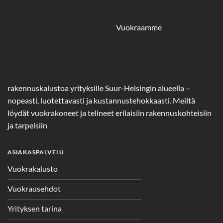
Vuokraamme
rakennuskalustoa yrityksille Suur-Helsingin alueella –
nopeasti, luotettavasti ja kustannustehokkaasti. Meiltä
löydät vuokrakoneet ja telineet erilaisiin rakennuskohteisiin
ja tarpeisiin
ASIAKASPALVELU
Vuokrakalusto
Vuokrausehdot
Yrityksen tarina