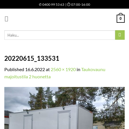
Skip
✆
0400 99 53 63
| ⏱ 07:00-16:00
to
content
0
Etsi:
20220615_133531
Published
16.6.2022
at
2560 × 1920
in
Taukovaunu
majoitustila 2 huonetta