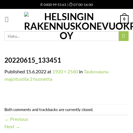
Skip
✆
0400 99 53 63
| ⏱ 07:00-16:00
to
content
0
Etsi:
20220615_133451
Published
15.6.2022
at
1920 × 2560
in
Taukovaunu
majoitustila 2 huonetta
Both comments and trackbacks are currently closed.
←
Previous
Next
→