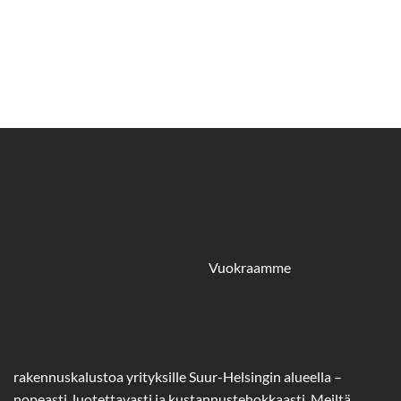
Vuokraamme
rakennuskalustoa yrityksille Suur-Helsingin alueella –
nopeasti, luotettavasti ja kustannustehokkaasti. Meiltä