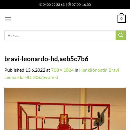
Skip
✆
0400 99 53 63
| ⏱ 07:00-16:00
to
content
0
Etsi:
bravi-leonardo-hd,aeb5c7b6
Published
13.6.2022
at
768 × 1024
in
Henkilönostin Bravi
Leonardo HD, 30€/pv alv. 0