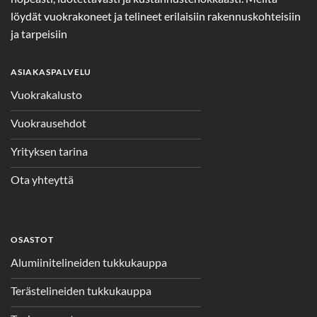
löydät vuokrakoneet ja telineet erilaisiin rakennuskohteisiin
ja tarpeisiin
ASIAKASPALVELU
Vuokrakalusto
Vuokrausehdot
Yrityksen tarina
Ota yhteyttä
OSASTOT
Alumiinitelineiden tukkukauppa
Terästelineiden tukkukauppa