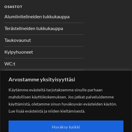
OSASTOT
Alumiinitelineiden tukkukauppa
Terästelineiden tukkukauppa
Taukovaunut
Kylpyhuoneet
WC:t
Telineet
Arvostamme yksityisyyttäsi
Nostimet
Käytämme evästeitä tarjotaksemme sinulle parhaan
mahdollisen käyttökokemuksen. Jos jatkat palveluidemme
käyttämistä, oletamme sinun hyväksyvän evästeiden käytön.
Lue lisää evästeistä ja niiden kieltämisestä.
YHTEYSTIEDOT
Helsingin Rakennuskonevuokraus Oy
Sotungintie 449,
Hyväksy kaikki
00890 Helsinki 0400 99 53 63