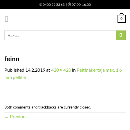
Skip
✆
0400 99 53 63
| ⏱ 07:00-16:00
to
content
0
Etsi:
feinn
Published
14.2.2019
at
420 × 420
in
Peltinakertaja max. 1,6
mm pellille
Both comments and trackbacks are currently closed.
←
Previous