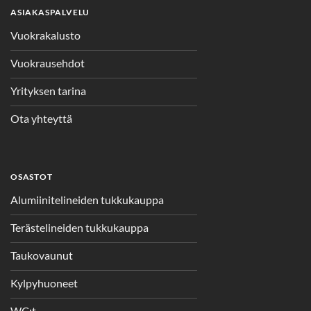
ASIAKASPALVELU
Vuokrakalusto
Vuokrausehdot
Yrityksen tarina
Ota yhteyttä
OSASTOT
Alumiinitelineiden tukkukauppa
Terästelineiden tukkukauppa
Taukovaunut
Kylpyhuoneet
WC:t