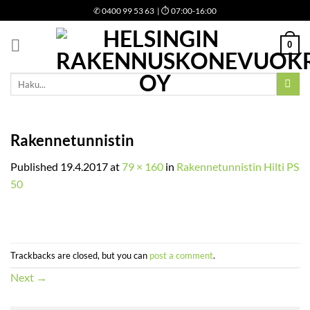
Skip
✆
0400 99 53 63
| ⏱ 07:00-16:00
to
content
0
Etsi:
Rakennetunnistin
Published
19.4.2017
at
79 × 160
in
Rakennetunnistin Hilti PS
50
Trackbacks are closed, but you can
post a comment
.
Next
→