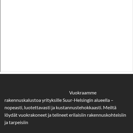
Vuokraamme
rakennuskalustoa yrityksille Suur-Helsingin alueella –
nopeasti, luotettavasti ja kustannustehokkaasti. Meiltä
löydät vuokrakoneet ja telineet erilaisiin rakennuskohteisiin
ja tarpeisiin