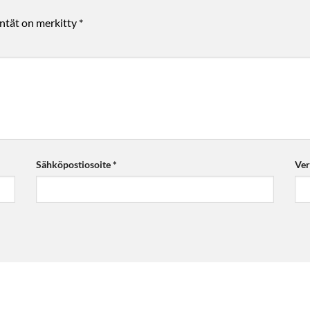
entät on merkitty
*
Sähköpostiosoite
*
Ver