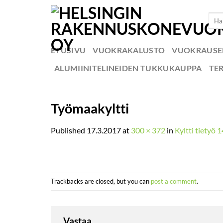
Skip
Etsi:
to
content
ETUSIVU
VUOKRAKALUSTO
VUOKRAUS
ALUMIINITELINEIDEN TUKKUKAUPPA
TE
Työmaakyltti
Published
17.3.2017
at
300 × 372
in
Kyltti tietyö 
Trackbacks are closed, but you can
post a comment
.
Vastaa