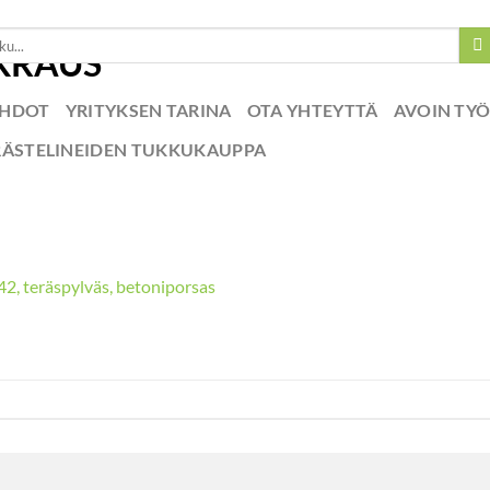
EHDOT
YRITYKSEN TARINA
OTA YHTEYTTÄ
AVOIN TY
RÄSTELINEIDEN TUKKUKAUPPA
142, teräspylväs, betoniporsas