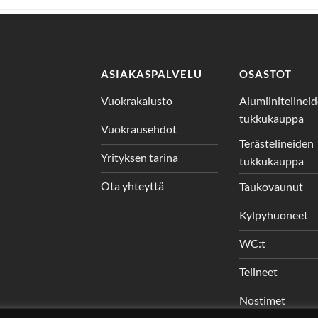
ASIAKASPALVELU
OSASTOT
Vuokrakalusto
Alumiinitelinei
tukkukauppa
Vuokrausehdot
Terästelineiden
Yrityksen tarina
tukkukauppa
Ota yhteyttä
Taukovaunut
Kylpyhuoneet
WC:t
Telineet
Nostimet