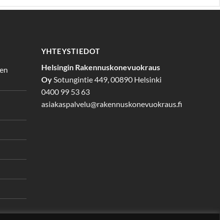
YHTEYSTIEDOT
Helsingin Rakennuskonevuokraus
den
Oy
Sotungintie 449, 00890 Helsinki
0400 99 53 63
asiakaspalvelu@rakennuskonevuokraus.fi