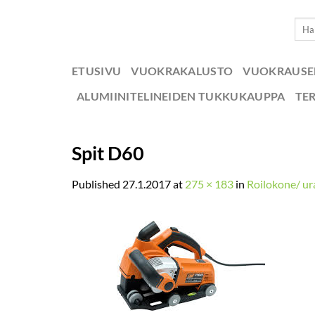
Skip
Etsi:
to
content
ETUSIVU
VUOKRAKALUSTO
VUOKRAUS
ALUMIINITELINEIDEN TUKKUKAUPPA
TE
Spit D60
Published
27.1.2017
at
275 × 183
in
Roilokone/ ura