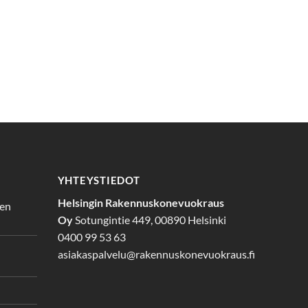
YHTEYSTIEDOT
Helsingin Rakennuskonevuokraus
den
Oy
Sotungintie 449, 00890 Helsinki
0400 99 53 63
asiakaspalvelu@rakennuskonevuokraus.fi