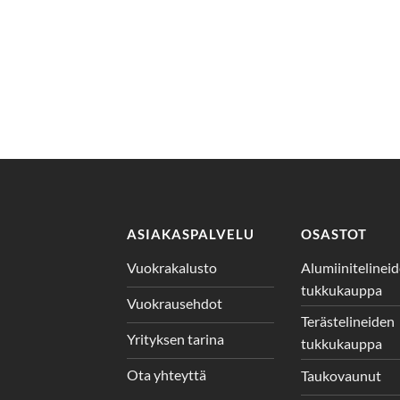
ASIAKASPALVELU
OSASTOT
Vuokrakalusto
Alumiinitelinei
tukkukauppa
Vuokrausehdot
Terästelineiden
Yrityksen tarina
tukkukauppa
Ota yhteyttä
Taukovaunut