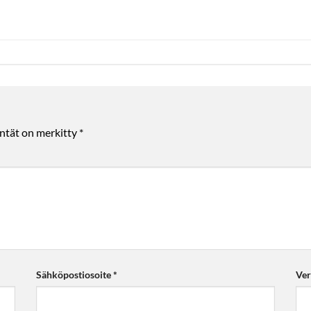
entät on merkitty
*
Sähköpostiosoite
*
Ver