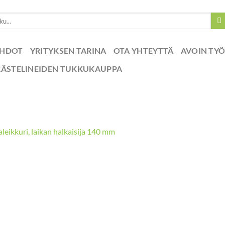
EHDOT
YRITYKSEN TARINA
OTA YHTEYTTÄ
AVOIN TY
RÄSTELINEIDEN TUKKUKAUPPA
leikkuri, laikan halkaisija 140 mm