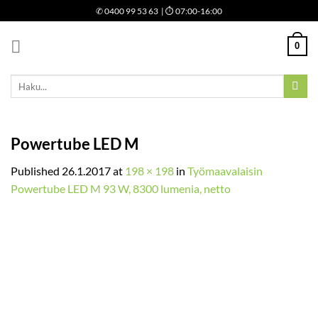
Skip
✆
0400 99 53 63
| ⏱ 07:00-16:00
to
content
0
Etsi:
Powertube LED M
Published
26.1.2017
at
198 × 198
in
Työmaavalaisin
Powertube LED M 93 W, 8300 lumenia, netto