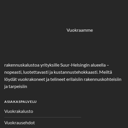
Vuokraamme
rakennuskalustoa yrityksille Suur-Helsingin alueella –
nopeasti, luotettavasti ja kustannustehokkaasti. Meiltä
löydät vuokrakoneet ja telineet erilaisiin rakennuskohteisiin
ja tarpeisiin
ASIAKASPALVELU
Vuokrakalusto
Vuokrausehdot