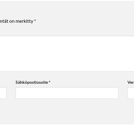
entät on merkitty
*
Sähköpostiosoite
*
Ver