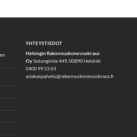
YHTEYSTIEDOT
Helsingin Rakennuskonevuokraus
den
Oy
Sotungintie 449, 00890 Helsinki
0400 99 53 63
asiakaspalvelu@rakennuskonevuokraus.fi