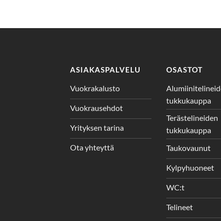
ASIAKASPALVELU
OSASTOT
Vuokrakalusto
Alumiinitelinei
tukkukauppa
Vuokrausehdot
Terästelineiden
Yrityksen tarina
tukkukauppa
Ota yhteyttä
Taukovaunut
Kylpyhuoneet
WC:t
Telineet