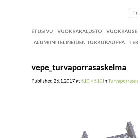
Skip
Etsi:
to
content
ETUSIVU
VUOKRAKALUSTO
VUOKRAUS
ALUMIINITELINEIDEN TUKKUKAUPPA
TE
vepe_turvaporrasaskelma
Published
26.1.2017
at
510 × 510
in
Turvaporras