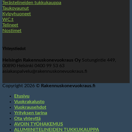
Terästelineiden tukkukauppa
Taukovaunut
Kylpyhuoneet
WC:t
Telineet
Nostimet
Yhteystiedot
Helsingin Rakennuskonevuokraus Oy
Sotungintie 449,
00890 Helsinki 0400 99 53 63
asiakaspalvelu@rakennuskonevuokraus.fi
Copyright 2026 ©
Rakennuskonevuokraus.fi
Etusivu
Vuokrakalusto
Vuokrausehdot
Yrityksen tarina
Ota yhteyttä
AVOIN TYÖHAKEMUS
ALUMIINITELINEIDEN TUKKUKAUPPA