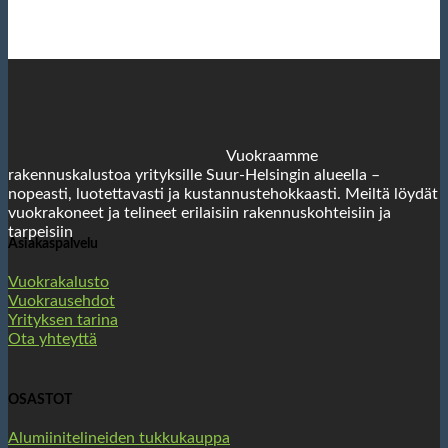
Vuokraamme
rakennuskalustoa yrityksille Suur-Helsingin alueella –
nopeasti, luotettavasti ja kustannustehokkaasti. Meiltä löydät
vuokrakoneet ja telineet erilaisiin rakennuskohteisiin ja
tarpeisiin
Asiakaspalvelu
Vuokrakalusto
Vuokrausehdot
Yrityksen tarina
Ota yhteyttä
OSASTOT
Alumiinitelineiden tukkukauppa