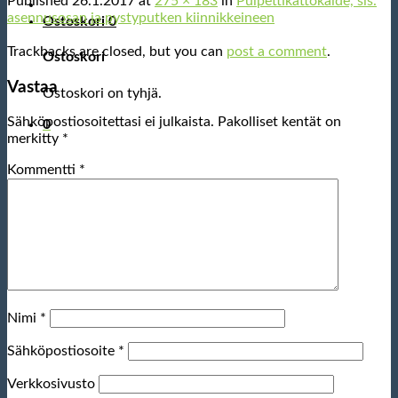
Published
26.1.2017
at
275 × 183
in
Pulpettikattokaide, sis.
asennusosan ja pystyputken kiinnikkeineen
Ostoskori
0
Trackbacks are closed, but you can
post a comment
.
Ostoskori
Vastaa
Ostoskori on tyhjä.
Sähköpostiosoitettasi ei julkaista.
Pakolliset kentät on
0
merkitty
*
Kommentti
*
Nimi
*
Sähköpostiosoite
*
Verkkosivusto