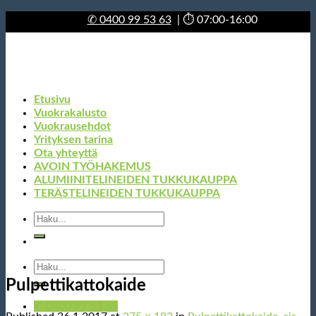
Skip
✆
0400 99 53 63
| ⏱ 07:00-16:00
to
content
Etusivu
Vuokrakalusto
Vuokrausehdot
Yrityksen tarina
Ota yhteyttä
AVOIN TYÖHAKEMUS
ALUMIINITELINEIDEN TUKKUKAUPPA
TERÄSTELINEIDEN TUKKUKAUPPA
Etsi:
Etsi:
Pulpettikattokaide
✆ 0400 99 53 63