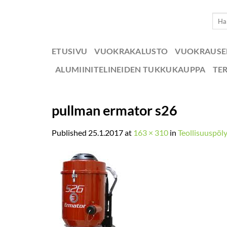
Skip
Etsi:
to
content
ETUSIVU
VUOKRAKALUSTO
VUOKRAUS
ALUMIINITELINEIDEN TUKKUKAUPPA
TE
pullman ermator s26
Published
25.1.2017
at
163 × 310
in
Teollisuuspöl