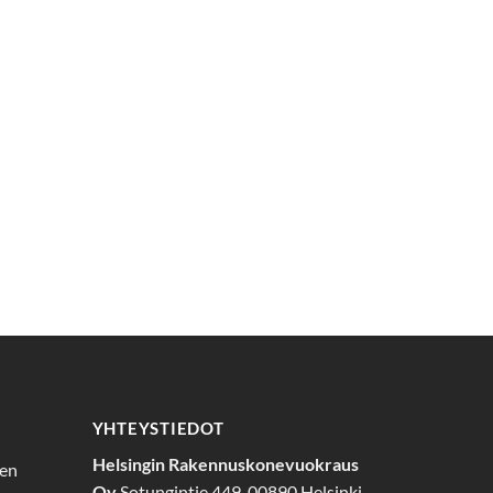
YHTEYSTIEDOT
Helsingin Rakennuskonevuokraus
den
Oy
Sotungintie 449, 00890 Helsinki