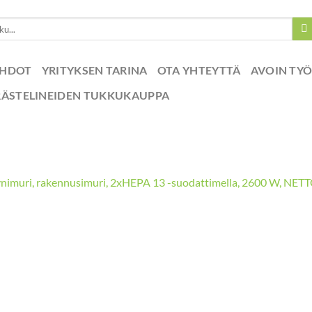
EHDOT
YRITYKSEN TARINA
OTA YHTEYTTÄ
AVOIN TY
RÄSTELINEIDEN TUKKUKAUPPA
ynimuri, rakennusimuri, 2xHEPA 13 -suodattimella, 2600 W, NET