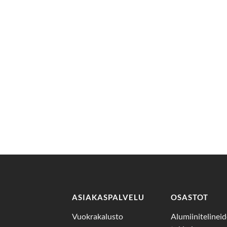
ASIAKASPALVELU
OSASTOT
Vuokrakalusto
Alumiinitelinei