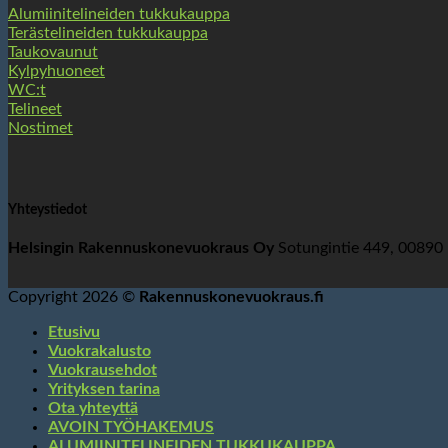
Alumiinitelineiden tukkukauppa
Terästelineiden tukkukauppa
Taukovaunut
Kylpyhuoneet
WC:t
Telineet
Nostimet
Yhteystiedot
Helsingin Rakennuskonevuokraus Oy
Sotungintie 449, 00890
Copyright 2026 ©
Rakennuskonevuokraus.fi
Etusivu
Vuokrakalusto
Vuokrausehdot
Yrityksen tarina
Ota yhteyttä
AVOIN TYÖHAKEMUS
ALUMIINITELINEIDEN TUKKUKAUPPA