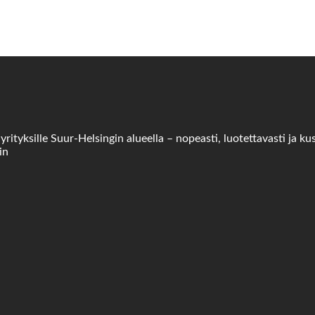
tyksille Suur-Helsingin alueella – nopeasti, luotettavasti ja ku
in