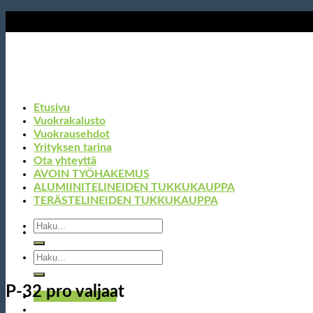
Skip
to
content
Etusivu
Vuokrakalusto
Vuokrausehdot
Yrityksen tarina
Ota yhteyttä
AVOIN TYÖHAKEMUS
ALUMIINITELINEIDEN TUKKUKAUPPA
TERÄSTELINEIDEN TUKKUKAUPPA
Etsi:
Etsi:
P-32 pro valjaat
✆ 0400 99 53 63