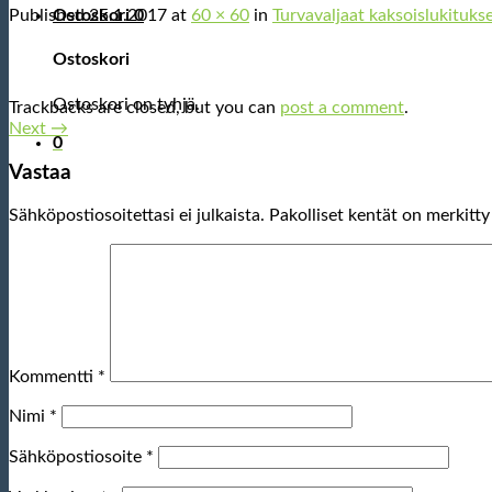
Published
25.1.2017
at
60 × 60
in
Turvavaljaat kaksoislukitukse
Ostoskori
0
Ostoskori
Ostoskori on tyhjä.
Trackbacks are closed, but you can
post a comment
.
Next
→
0
Vastaa
Sähköpostiosoitettasi ei julkaista.
Pakolliset kentät on merkitt
Kommentti
*
Nimi
*
Sähköpostiosoite
*