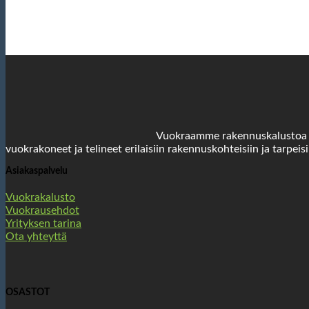
Vuokraamme rakennuskalustoa yri
vuokrakoneet ja telineet erilaisiin rakennuskohteisiin ja tarpeisi
Asiakaspalvelu
Vuokrakalusto
Vuokrausehdot
Yrityksen tarina
Ota yhteyttä
OSASTOT