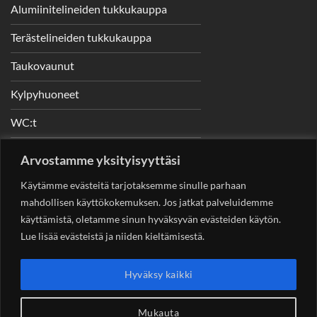
Alumiinitelineiden tukkukauppa
Terästelineiden tukkukauppa
Taukovaunut
Kylpyhuoneet
WC:t
Telineet
Arvostamme yksityisyyttäsi
Nostimet
Käytämme evästeitä tarjotaksemme sinulle parhaan
mahdollisen käyttökokemuksen. Jos jatkat palveluidemme
käyttämistä, oletamme sinun hyväksyvän evästeiden käytön.
Lue lisää evästeistä ja niiden kieltämisestä.
YHTEYSTIEDOT
Helsingin Rakennuskonevuokraus Oy
Sotungintie 449,
Hyväksy kaikki
00890 Helsinki 0400 99 53 63
asiakaspalvelu@rakennuskonevuokraus.fi
Mukauta