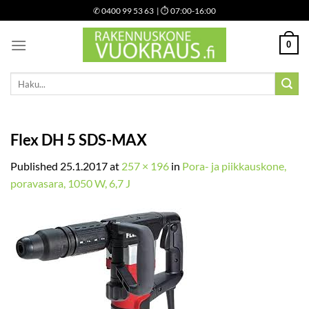
Skip
✆
0400 99 53 63
| ⏱ 07:00-16:00
to
content
0
Etsi:
Flex DH 5 SDS-MAX
Published
25.1.2017
at
257 × 196
in
Pora- ja piikkauskone,
poravasara, 1050 W, 6,7 J