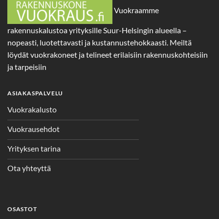
Vuokraamme
rakennuskalustoa yrityksille Suur-Helsingin alueella –
nopeasti, luotettavasti ja kustannustehokkaasti. Meiltä
löydät vuokrakoneet ja telineet erilaisiin rakennuskohteisiin
ja tarpeisiin
ASIAKASPALVELU
Vuokrakalusto
Vuokrausehdot
Yrityksen tarina
Ota yhteyttä
OSASTOT