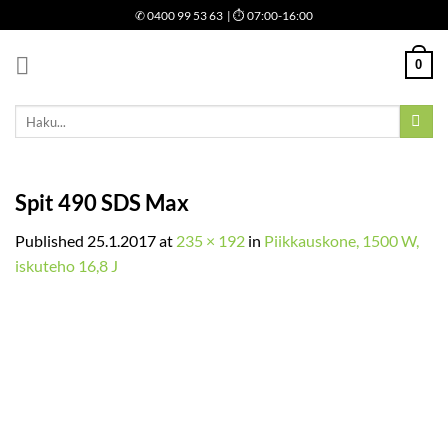
Skip
✆
0400 99 53 63
| ⏱ 07:00-16:00
to
content
0
Etsi:
Spit 490 SDS Max
Published
25.1.2017
at
235 × 192
in
Piikkauskone, 1500 W,
iskuteho 16,8 J