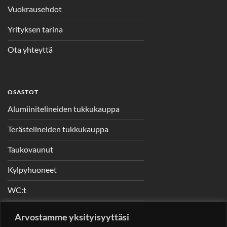
Vuokrausehdot
Yrityksen tarina
Ota yhteyttä
OSASTOT
Alumiinitelineiden tukkukauppa
Terästelineiden tukkukauppa
Taukovaunut
Kylpyhuoneet
WC:t
Telineet
Arvostamme yksityisyyttäsi