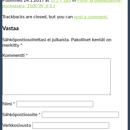
Published
24.1.2017
at
275 × 183
in
Pora- ja piikkauskone,
poravasara, 1100 W, 6,5 J
Trackbacks are closed, but you can
post a comment
.
Vastaa
Sähköpostiosoitettasi ei julkaista.
Pakolliset kentät on
merkitty
*
Kommentti
*
Nimi
*
Sähköpostiosoite
*
Verkkosivusto