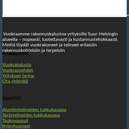
Vuokraamme rakennuskalustoa yrityksille Suur-Helsingin
alueella – nopeasti, luotettavasti ja kustannustehokkaasti.
Meiltä löydät vuokrakoneet ja telineet erilaisiin
rakennuskohteisiin ja tarpeisiin
Asiakaspalvelu
Vuokrakalusto
Vuokrausehdot
Yrityksen tarina
Ota yhteyttä
OSASTOT
Alumiinitelineiden tukkukauppa
Terästelineiden tukkukauppa
Taukovaunut
Kylpyhuoneet