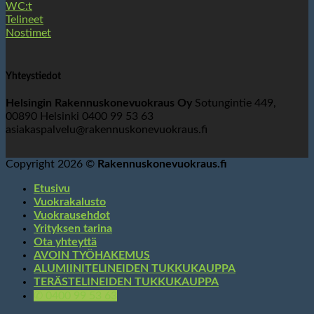
WC:t
Telineet
Nostimet
Yhteystiedot
Helsingin Rakennuskonevuokraus Oy
Sotungintie 449,
00890 Helsinki 0400 99 53 63
asiakaspalvelu@rakennuskonevuokraus.fi
Copyright 2026 ©
Rakennuskonevuokraus.fi
Etusivu
Vuokrakalusto
Vuokrausehdot
Yrityksen tarina
Ota yhteyttä
AVOIN TYÖHAKEMUS
ALUMIINITELINEIDEN TUKKUKAUPPA
TERÄSTELINEIDEN TUKKUKAUPPA
✆ 0400 99 53 63