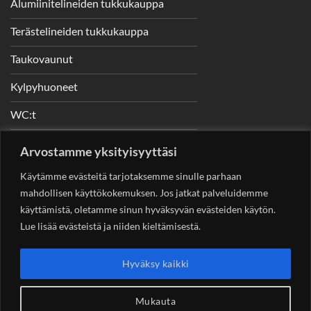
Alumiinitelineiden tukkukauppa
Terästelineiden tukkukauppa
Taukovaunut
Kylpyhuoneet
WC:t
Telineet
Arvostamme yksityisyyttäsi
Nostimet
Käytämme evästeitä tarjotaksemme sinulle parhaan
mahdollisen käyttökokemuksen. Jos jatkat palveluidemme
käyttämistä, oletamme sinun hyväksyvän evästeiden käytön.
Lue lisää evästeistä ja niiden kieltämisestä.
YHTEYSTIEDOT
Helsingin Rakennuskonevuokraus Oy
Sotungintie 449,
Hyväksy kaikki
00890 Helsinki 0400 99 53 63
asiakaspalvelu@rakennuskonevuokraus.fi
Mukauta