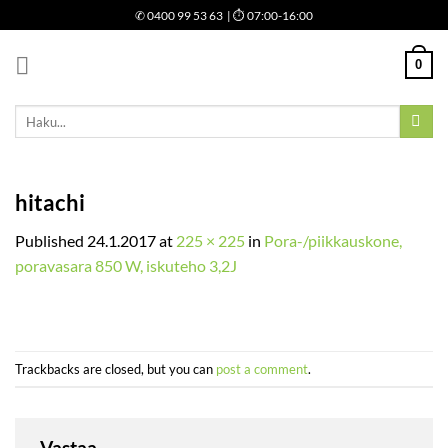
Skip
✆
0400 99 53 63
| ⏱ 07:00-16:00
to
content
0
Etsi:
hitachi
Published
24.1.2017
at
225 × 225
in
Pora-/piikkauskone,
poravasara 850 W, iskuteho 3,2J
Trackbacks are closed, but you can
post a comment
.
Vastaa