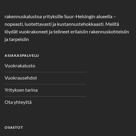
rakennuskalustoa yrityksille Suur-Helsingin alueella –
nopeasti, luotettavasti ja kustannustehokkaasti. Meiltä
löydät vuokrakoneet ja telineet erilaisiin rakennuskohteisiin
ja tarpeisiin
ASIAKASPALVELU
Vuokrakalusto
Vuokrausehdot
Yrityksen tarina
Ota yhteyttä
OSASTOT