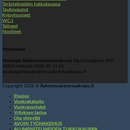
Terästelineiden tukkukauppa
Taukovaunut
Kylpyhuoneet
WC:t
Telineet
Nostimet
Yhteystiedot
Helsingin Rakennuskonevuokraus Oy
Sotungintie 449,
00890 Helsinki 0400 99 53 63
asiakaspalvelu@rakennuskonevuokraus.fi
Copyright 2026 ©
Rakennuskonevuokraus.fi
Etusivu
Vuokrakalusto
Vuokrausehdot
Yrityksen tarina
Ota yhteyttä
AVOIN TYÖHAKEMUS
ALUMIINITELINEIDEN TUKKUKAUPPA