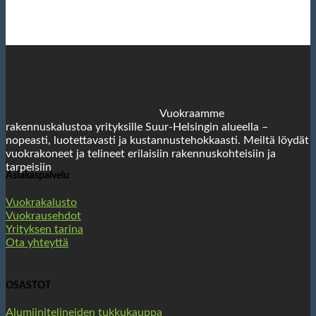
Vuokraamme
rakennuskalustoa yrityksille Suur-Helsingin alueella –
nopeasti, luotettavasti ja kustannustehokkaasti. Meiltä löydät
vuokrakoneet ja telineet erilaisiin rakennuskohteisiin ja
tarpeisiin
Asiakaspalvelu
Vuokrakalusto
Vuokrausehdot
Yrityksen tarina
Ota yhteyttä
OSASTOT
Alumiinitelineiden tukkukauppa