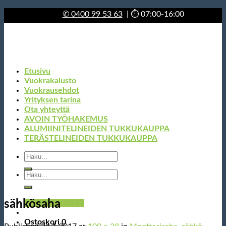
Skip
✆
0400 99 53 63
| ⏱ 07:00-16:00
to
content
Etusivu
Vuokrakalusto
Vuokrausehdot
Yrityksen tarina
Ota yhteyttä
AVOIN TYÖHAKEMUS
ALUMIINITELINEIDEN TUKKUKAUPPA
TERÄSTELINEIDEN TUKKUKAUPPA
Etsi:
Etsi:
sähkösaha
✆ 0400 99 53 63
Ostoskori
0