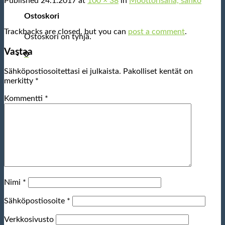
Published
24.1.2017
at
100 × 38
in
Moottorisaha, sähkö
Ostoskori
Trackbacks are closed, but you can
post a comment
.
Ostoskori on tyhjä.
Vastaa
0
Sähköpostiosoitettasi ei julkaista.
Pakolliset kentät on
merkitty
*
Kommentti
*
Nimi
*
Sähköpostiosoite
*
Verkkosivusto