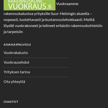
Vuokraamme
rakennuskalustoa yrityksille Suur-Helsingin alueella –
nopeasti, luotettavasti ja kustannustehokkaasti. Meiltä
löydät vuokrakoneet ja telineet erilaisiin rakennuskohteisiin
ja tarpeisiin
ASIAKASPALVELU
Vuokrakalusto
Vuokrausehdot
Yrityksen tarina
Ota yhteyttä
OSASTOT