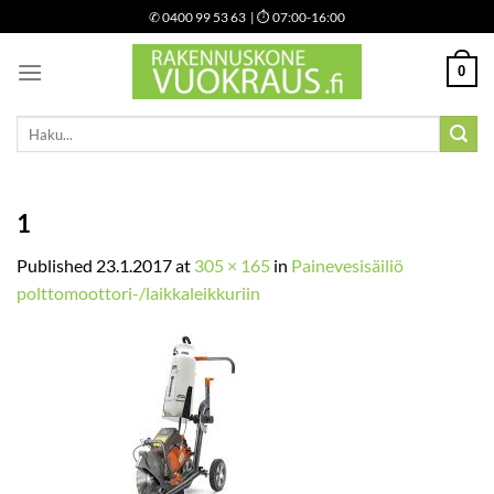
Skip
✆
0400 99 53 63
| ⏱ 07:00-16:00
to
content
0
Etsi:
1
Published
23.1.2017
at
305 × 165
in
Painevesisäiliö
polttomoottori-/laikkaleikkuriin