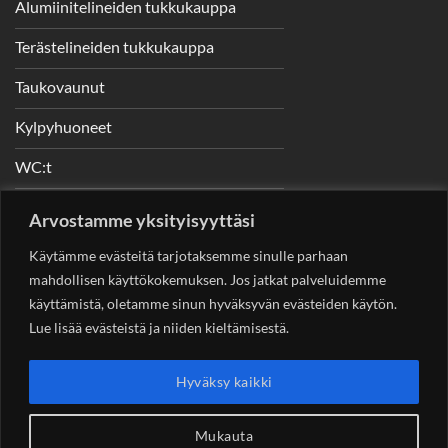
Alumiinitelineiden tukkukauppa
Terästelineiden tukkukauppa
Taukovaunut
Kylpyhuoneet
WC:t
Telineet
Arvostamme yksityisyyttäsi
Nostimet
Käytämme evästeitä tarjotaksemme sinulle parhaan
mahdollisen käyttökokemuksen. Jos jatkat palveluidemme
käyttämistä, oletamme sinun hyväksyvän evästeiden käytön.
Lue lisää evästeistä ja niiden kieltämisestä.
YHTEYSTIEDOT
Helsingin Rakennuskonevuokraus Oy
Sotungintie 449,
Hyväksy kaikki
00890 Helsinki 0400 99 53 63
asiakaspalvelu@rakennuskonevuokraus.fi
Mukauta