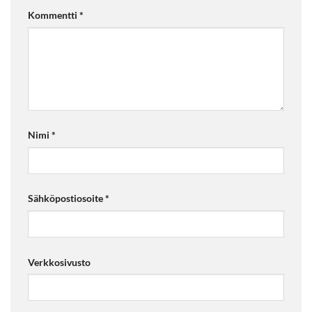
Kommentti
*
Nimi
*
Sähköpostiosoite
*
Verkkosivusto