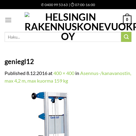
Skip
✆
0400 99 53 63
| ⏱ 07:00-16:00
to
content
0
Etsi:
geniegl12
Published
8.12.2016
at
400 × 400
in
Asennus-/kanavanostin,
max 4,2 m, max kuorma 159 kg