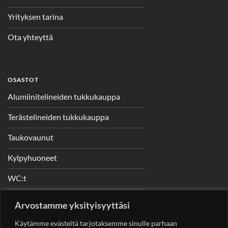
Yrityksen tarina
Ota yhteyttä
OSASTOT
Alumiinitelineiden tukkukauppa
Terästelineiden tukkukauppa
Taukovaunut
Kylpyhuoneet
WC:t
Telineet
Arvostamme yksityisyyttäsi
Nostimet
Käytämme evästeitä tarjotaksemme sinulle parhaan