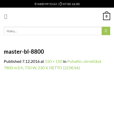
Skip
✆
0400 99 53 63
| ⏱ 07:00-16:00
to
content
0
Etsi:
master-bl-8800
Published
7.12.2016
at
150 × 150
in
Puhallin, siirrettävä
7800 m3/h, 750 W, 230 V, NETTO (225€/kk)