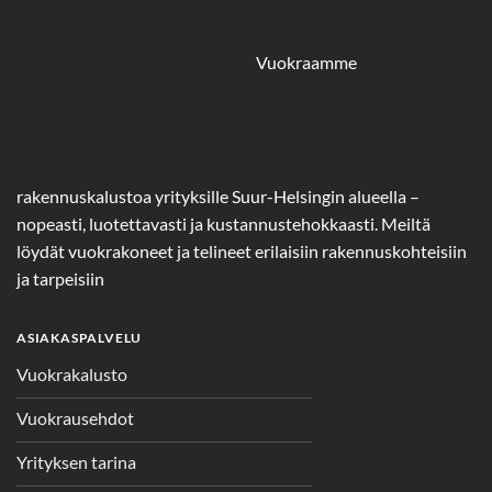
Vuokraamme
rakennuskalustoa yrityksille Suur-Helsingin alueella –
nopeasti, luotettavasti ja kustannustehokkaasti. Meiltä
löydät vuokrakoneet ja telineet erilaisiin rakennuskohteisiin
ja tarpeisiin
ASIAKASPALVELU
Vuokrakalusto
Vuokrausehdot
Yrityksen tarina