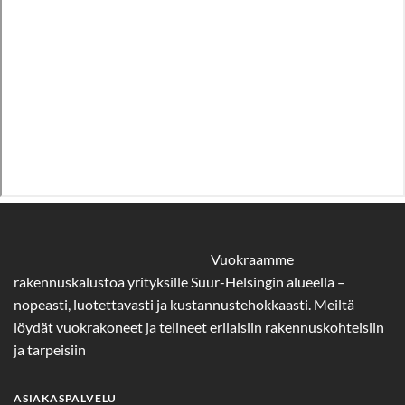
Vuokraamme
rakennuskalustoa yrityksille Suur-Helsingin alueella –
nopeasti, luotettavasti ja kustannustehokkaasti. Meiltä
löydät vuokrakoneet ja telineet erilaisiin rakennuskohteisiin
ja tarpeisiin
ASIAKASPALVELU