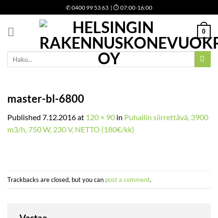
Skip
✆
0400 99 53 63
| ⏱ 07:00-16:00
to
content
0
Etsi:
master-bl-6800
Published
7.12.2016
at
120 × 90
in
Puhallin siirrettävä, 3900
m3/h, 750 W, 230 V, NETTO (180€/kk)
Trackbacks are closed, but you can
post a comment
.
Vastaa