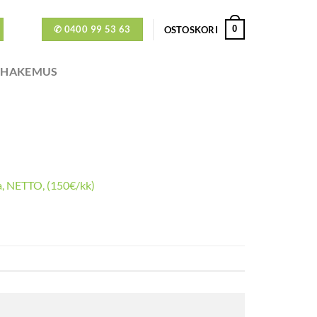
✆ 0400 99 53 63
0
OSTOSKORI
ÖHAKEMUS
a, NETTO, (150€/kk)