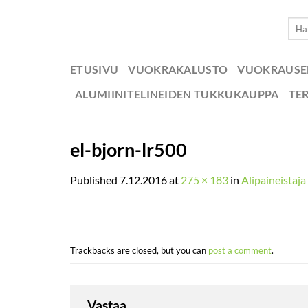
Skip
Etsi:
to
content
ETUSIVU
VUOKRAKALUSTO
VUOKRAUS
ALUMIINITELINEIDEN TUKKUKAUPPA
TE
el-bjorn-lr500
Published
7.12.2016
at
275 × 183
in
Alipaineistaj
Trackbacks are closed, but you can
post a comment
.
Vastaa