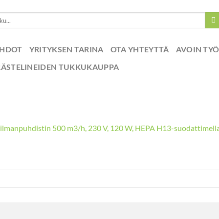
EHDOT
YRITYKSEN TARINA
OTA YHTEYTTÄ
AVOIN TY
RÄSTELINEIDEN TUKKUKAUPPA
a ilmanpuhdistin 500 m3/h, 230 V, 120 W, HEPA H13-suodattimell