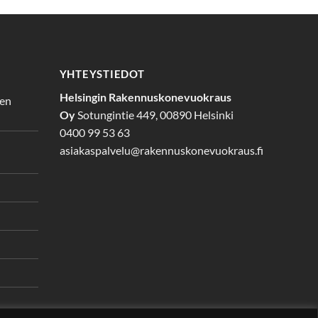
YHTEYSTIEDOT
Helsingin Rakennuskonevuokraus
den
Oy
Sotungintie 449, 00890 Helsinki
0400 99 53 63
asiakaspalvelu@rakennuskonevuokraus.fi