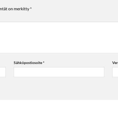
entät on merkitty
*
Sähköpostiosoite
*
Ver