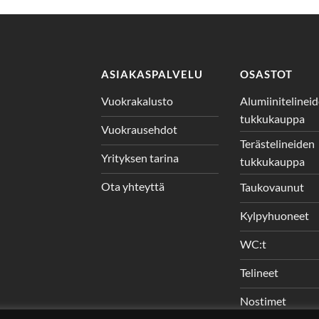
ASIAKASPALVELU
OSASTOT
Vuokrakalusto
Alumiinitelinei
tukkukauppa
Vuokrausehdot
Terästelineiden
Yrityksen tarina
tukkukauppa
Ota yhteyttä
Taukovaunut
Kylpyhuoneet
WC:t
Telineet
Nostimet