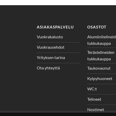
ASIAKASPALVELU
OSASTOT
Vuokrakalusto
Alumiinitelinei
tukkukauppa
Vuokrausehdot
Terästelineiden
Yrityksen tarina
tukkukauppa
Ota yhteyttä
Taukovaunut
Kylpyhuoneet
WC:t
Telineet
Nostimet