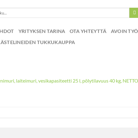
EHDOT
YRITYKSEN TARINA
OTA YHTEYTTÄ
AVOIN TY
RÄSTELINEIDEN TUKKUKAUPPA
nimuri, laiteimuri, vesikapasiteetti 25 l, pölytilavuus 40 kg, NETT