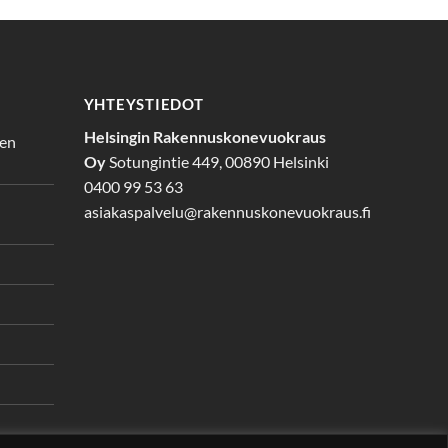
YHTEYSTIEDOT
Helsingin Rakennuskonevuokraus
den
Oy
Sotungintie 449, 00890 Helsinki
0400 99 53 63
asiakaspalvelu@rakennuskonevuokraus.fi