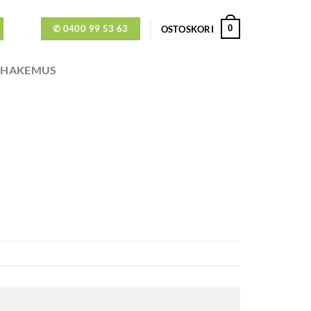
✆ 0400 99 53 63
0
OSTOSKORI
ÖHAKEMUS
O