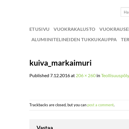
Skip
Etsi:
to
content
ETUSIVU
VUOKRAKALUSTO
VUOKRAUS
ALUMIINITELINEIDEN TUKKUKAUPPA
TE
kuiva_markaimuri
Published
7.12.2016
at
206 × 260
in
Teollisuuspöly
Trackbacks are closed, but you can
post a comment
.
Vastaa