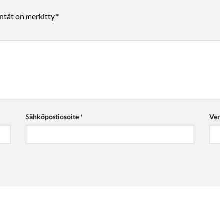
entät on merkitty
*
Sähköpostiosoite
*
Ver