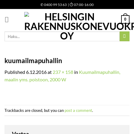
Skip
✆
0400 99 53 63
| ⏱ 07:00-16:00
to
content
0
Etsi:
kuumailmapuhallin
Published
6.12.2016
at
237 × 158
in
Kuumailmapuhallin,
maalin yms. poistoon, 2000 W
Trackbacks are closed, but you can
post a comment
.
Vastaa