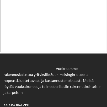
Vuokraamme
rakennuskalustoa yrityksille Suur-Helsingin alueella –
nopeasti, luotettavasti ja kustannustehokkaasti. Meiltä
löydät vuokrakoneet ja telineet erilaisiin rakennuskohteisiin
ja tarpeisiin
ASIAKASPALVELU