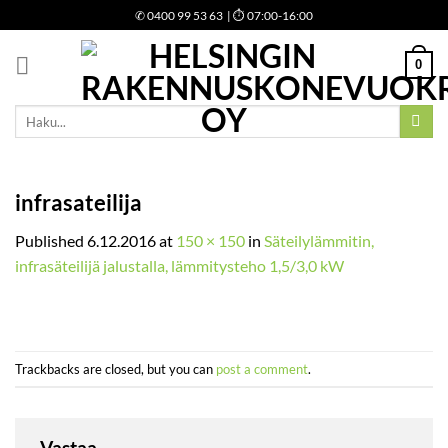
Skip
✆
0400 99 53 63
| ⏱ 07:00-16:00
to
content
0
Etsi:
infrasateilija
Published
6.12.2016
at
150 × 150
in
Säteilylämmitin,
infrasäteilijä jalustalla, lämmitysteho 1,5/3,0 kW
Trackbacks are closed, but you can
post a comment
.
Vastaa