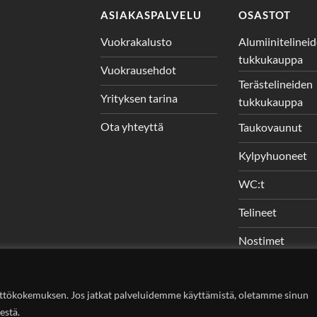
ASIAKASPALVELU
OSASTOT
Vuokrakalusto
Alumiinitelinei
tukkukauppa
Vuokrausehdot
Terästelineiden
Yrityksen tarina
tukkukauppa
Ota yhteyttä
Taukovaunut
Kylpyhuoneet
WC:t
Telineet
Nostimet
ttökokemuksen. Jos jatkat palveluidemme käyttämistä, oletamme sinun
estä.