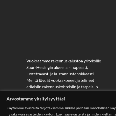
Vuokraamme rakennuskalustoa yrityksille
Suur-Helsingin alueella – nopeasti,
luotettavasti ja kustannustehokkaasti.
Meiltä löydät vuokrakoneet ja telineet
erilaisiin rakennuskohteisiin ja tarpeisiin
Arvostamme yksityisyyttäsi
Käytämme evästeitä tarjotaksemme sinulle parhaan mahdollisen käy
hyväksyvän evästeiden käytön. Lue lisää evästeistä ja niiden kieltämis
Copyright 2026 ©
Rakennuskonevuokraus.fi