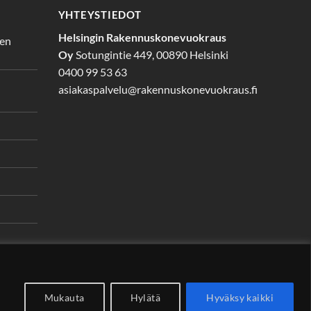
YHTEYSTIEDOT
Helsingin Rakennuskonevuokraus
den
Oy
Sotungintie 449, 00890 Helsinki
0400 99 53 63
asiakaspalvelu@rakennuskonevuokraus.fi
Mukauta
Hylätä
Hyväksy kaikki