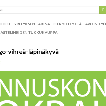
EHDOT
YRITYKSEN TARINA
OTA YHTEYTTÄ
AVOIN TY
RÄSTELINEIDEN TUKKUKAUPPA
o-vihreä-läpinäkyvä
t