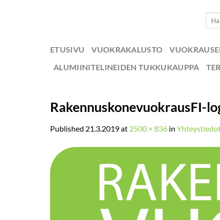
Skip
Etsi:
to
content
ETUSIVU
VUOKRAKALUSTO
VUOKRAUS
ALUMIINITELINEIDEN TUKKUKAUPPA
TE
RakennuskonevuokrausFI-log
Published
21.3.2019
at
2500 × 836
in
Yhteystiedo