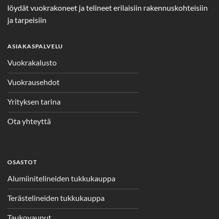
löydät vuokrakoneet ja telineet erilaisiin rakennuskohteisiin
ja tarpeisiin
ASIAKASPALVELU
Vuokrakalusto
Vuokrausehdot
Yrityksen tarina
Ota yhteyttä
OSASTOT
Alumiinitelineiden tukkukauppa
Terästelineiden tukkukauppa
Taukovaunut