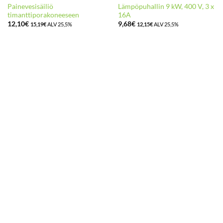
Painevesisäiliö
Lämpöpuhallin 9 kW, 400 V, 3 x
timanttiporakoneeseen
16A
12,10
€
9,68
€
15,19
€
ALV 25,5%
12,15
€
ALV 25,5%