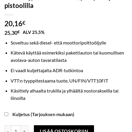
pistoolilla
20,16
€
25,30
€
ALV 25,5%
Soveltuu sekä diesel- että moottoripolttoöljylle
Kätevä käyttää esimerkiksi pakettiauton tai kuomullisen
avolava-auton tavaratilasta
Ei vaadi kuljettajalta ADR-tutkintoa
VTT:n tyyppitestaama tuote, UN/FIN/VTT10FIT
Käsittely alhaalta trukilla ja ylhäältä nostorakseilla tai
liinoilla
Kuljetus (Tarjouksen mukaan)
Polttoöljysäiliö 250 l IBH, pumpulla ja pistoolilla määrä
LISÄÄ OSTOSKORIIN