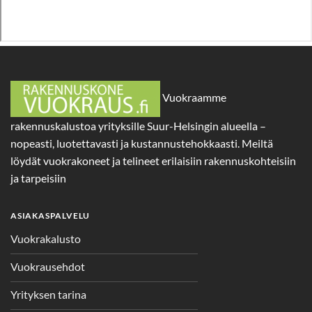
Vuokraamme
rakennuskalustoa yrityksille Suur-Helsingin alueella –
nopeasti, luotettavasti ja kustannustehokkaasti. Meiltä
löydät vuokrakoneet ja telineet erilaisiin rakennuskohteisiin
ja tarpeisiin
ASIAKASPALVELU
Vuokrakalusto
Vuokrausehdot
Yrityksen tarina