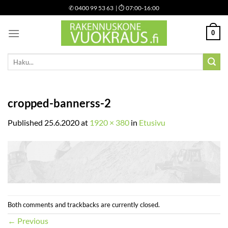
Skip
✆
0400 99 53 63
| ⏱ 07:00-16:00
to
content
0
Etsi:
cropped-bannerss-2
Published
25.6.2020
at
1920 × 380
in
Etusivu
Both comments and trackbacks are currently closed.
←
Previous