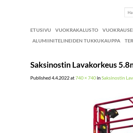
Skip
Etsi:
to
content
ETUSIVU
VUOKRAKALUSTO
VUOKRAUS
ALUMIINITELINEIDEN TUKKUKAUPPA
TE
Saksinostin Lavakorkeus 5.8
Published
4.4.2022
at
740 × 740
in
Saksinostin La