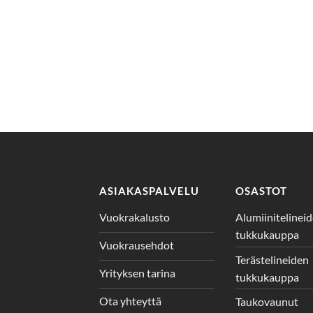
ASIAKASPALVELU
OSASTOT
Vuokrakalusto
Alumiinitelinei
tukkukauppa
Vuokrausehdot
Terästelineiden
Yrityksen tarina
tukkukauppa
Ota yhteyttä
Taukovaunut