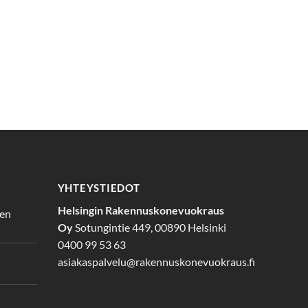
YHTEYSTIEDOT
Helsingin Rakennuskonevuokraus
den
Oy
Sotungintie 449, 00890 Helsinki
0400 99 53 63
asiakaspalvelu@rakennuskonevuokraus.fi