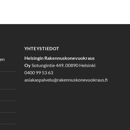
YHTEYSTIEDOT
Helsingin Rakennuskonevuokraus
den
Oy
Sotungintie 449, 00890 Helsinki
0400 99 53 63
asiakaspalvelu@rakennuskonevuokraus.fi