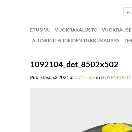
Skip
Etsi:
to
content
ETUSIVU
VUOKRAKALUSTO
VUOKRAUS
ALUMIINITELINEIDEN TUKKUKAUPPA
TE
1092104_det_8502x502
Published
5.3.2021
at
502 × 502
in
HÖYRYPUHDIS