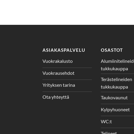
ASIAKASPALVELU
OSASTOT
Vuokrakalusto
Alumiinitelinei
tukkukauppa
Vuokrausehdot
Terästelineiden
Yrityksen tarina
tukkukauppa
Ota yhteyttä
Taukovaunut
Kylpyhuoneet
WC:t
Telineet