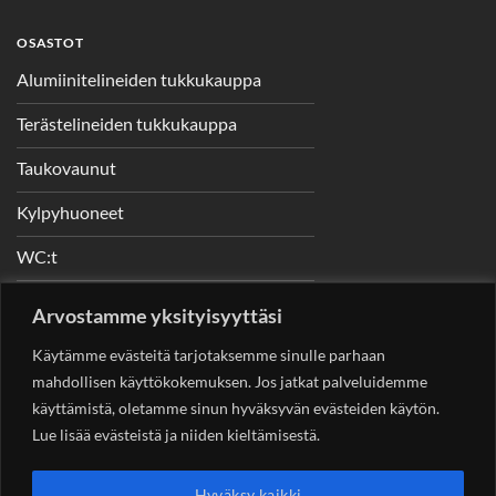
OSASTOT
Alumiinitelineiden tukkukauppa
Terästelineiden tukkukauppa
Taukovaunut
Kylpyhuoneet
WC:t
Telineet
Arvostamme yksityisyyttäsi
Nostimet
Käytämme evästeitä tarjotaksemme sinulle parhaan
mahdollisen käyttökokemuksen. Jos jatkat palveluidemme
käyttämistä, oletamme sinun hyväksyvän evästeiden käytön.
Lue lisää evästeistä ja niiden kieltämisestä.
YHTEYSTIEDOT
Helsingin Rakennuskonevuokraus Oy
Sotungintie 449,
Hyväksy kaikki