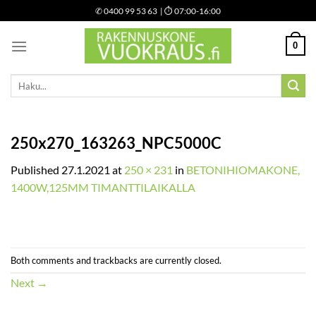
Skip
✆
0400 99 53 63
| ⏱ 07:00-16:00
to
content
0
Etsi:
250x270_163263_NPC5000C
Published
27.1.2021
at
250 × 231
in
BETONIHIOMAKONE,
1400W,125MM TIMANTTILAIKALLA
Both comments and trackbacks are currently closed.
Next
→