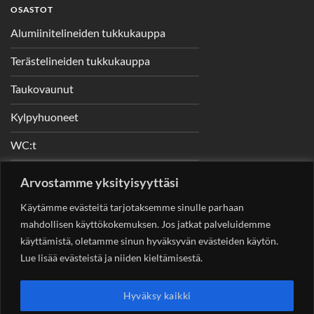
OSASTOT
Alumiinitelineiden tukkukauppa
Terästelineiden tukkukauppa
Taukovaunut
Kylpyhuoneet
WC:t
Telineet
Arvostamme yksityisyyttäsi
Nostimet
Käytämme evästeitä tarjotaksemme sinulle parhaan
mahdollisen käyttökokemuksen. Jos jatkat palveluidemme
käyttämistä, oletamme sinun hyväksyvän evästeiden käytön.
Lue lisää evästeistä ja niiden kieltämisestä.
YHTEYSTIEDOT
Helsingin Rakennuskonevuokraus Oy
Sotungintie 449,
Hyväksy kaikki
00890 Helsinki 0400 99 53 63