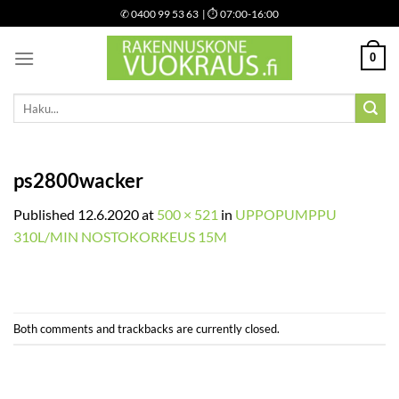
Skip
✆
0400 99 53 63
| ⏱ 07:00-16:00
to
content
0
Etsi:
ps2800wacker
Published
12.6.2020
at
500 × 521
in
UPPOPUMPPU
310L/MIN NOSTOKORKEUS 15M
Both comments and trackbacks are currently closed.